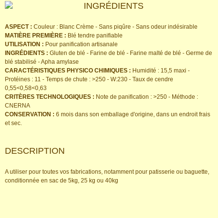
INGRÉDIENTS
ASPECT :
Couleur : Blanc Crème - Sans piqûre - Sans odeur indésirable
MATIÈRE PREMIÈRE :
Blé tendre panifiable
UTILISATION :
Pour panification artisanale
INGRÉDIENTS :
Gluten de blé - Farine de blé - Farine malté de blé - Germe de
blé stabilisé - Apha amylase
CARACTÉRISTIQUES PHYSICO CHIMIQUES :
Humidité : 15,5 maxi -
Protéines : 11 - Temps de chute : >250 - W:230 - Taux de cendre
0,55<0,58<0,63
CRITÈRES TECHNOLOGIQUES :
Note de panification : >250 - Méthode :
CNERNA
CONSERVATION :
6 mois dans son emballage d'origine, dans un endroit frais
et sec.
DESCRIPTION
A utiliser pour toutes vos fabrications, notamment pour patisserie ou baguette,
conditionnée en sac de 5kg, 25 kg ou 40kg