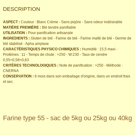
DESCRIPTION
ASPECT :
Couleur : Blanc Crème - Sans piqûre - Sans odeur indésirable
MATIÈRE PREMIÈRE :
Blé tendre panifiable
UTILISATION :
Pour panification artisanale
INGREDIENTS :
Gluten de blé - Farine de blé - Farine malté de blé - Germe de
blé stabilisé - Apha amylase
CARACTÉRISTIQUES PHYSICO CHIMIQUES :
Humidité : 15,5 maxi -
Protéines : 11 - Temps de chute : >250 - W:230 - Taux de cendre
0,55<0,58<0,63
CRITÈRES TECHNOLOGIQUES :
Note de panification : >250 - Méthode :
CNERNA
CONSERVATION :
6 mois dans son emballage d'origine, dans un endroit frais
et sec.
Farine type 55 - sac de 5kg ou 25kg ou 40kg