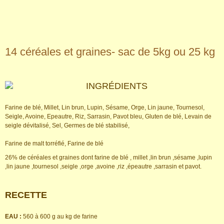
14 céréales et graines- sac de 5kg ou 25 kg
INGRÉDIENTS
Farine de blé, Millet, Lin brun, Lupin, Sésame, Orge, Lin jaune, Tournesol,
Seigle, Avoine, Epeautre, Riz, Sarrasin, Pavot bleu, Gluten de blé, Levain de
seigle dévitalisé, Sel, Germes de blé stabilisé,
Farine de malt torréfié, Farine de blé
26% de céréales et graines dont farine de blé , millet ,lin brun ,sésame ,lupin
,lin jaune ,tournesol ,seigle ,orge ,avoine ,riz ,épeautre ,sarrasin et pavot.
RECETTE
EAU :
560 à 600 g au kg de farine