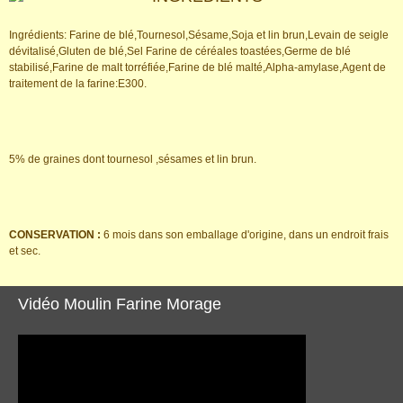
Ingrédients: Farine de blé,Tournesol,Sésame,Soja et lin brun,Levain de seigle
dévitalisé,Gluten de blé,Sel Farine de céréales toastées,Germe de blé
stabilisé,Farine de malt torréfiée,Farine de blé malté,Alpha-amylase,Agent de
traitement de la farine:E300.
5% de graines dont tournesol ,sésames et lin brun.
CONSERVATION :
6 mois dans son emballage d'origine, dans un endroit frais
et sec.
Vidéo Moulin Farine Morage