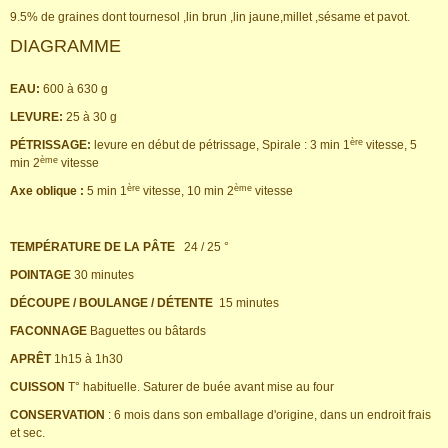
9.5% de graines dont tournesol ,lin brun ,lin jaune,millet ,sésame et pavot.
DIAGRAMME
EAU:
600 à 630 g
LEVURE:
25 à 30 g
ère
PÉTRISSAGE:
levure en début de pétrissage, Spirale : 3 min 1
vitesse, 5
ème
min 2
vitesse
ère
ème
Axe oblique :
5 min 1
vitesse, 10 min 2
vitesse
TEMPÉRATURE DE LA PÂTE
24 / 25 °
POINTAGE
30 minutes
DÉCOUPE / BOULANGE / DÉTENTE
15 minutes
FACONNAGE
Baguettes ou bâtards
APRÊT
1h15 à 1h30
CUISSON
T° habituelle. Saturer de buée avant mise au four
CONSERVATION
: 6 mois dans son emballage d'origine, dans un endroit frais
et sec.